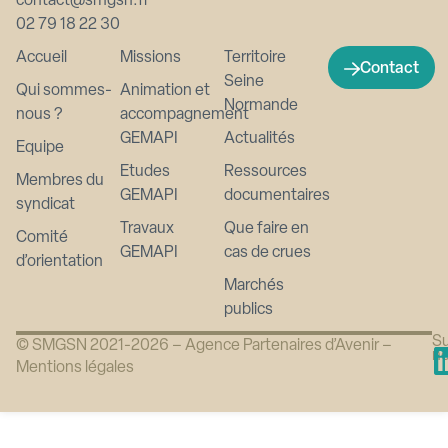
contact@smgsn.fr
02 79 18 22 30
Accueil
Missions
Territoire
Contact
Seine
Qui sommes-
Animation et
Normande
nous ?
accompagnement
GEMAPI
Actualités
Equipe
Etudes
Ressources
Membres du
GEMAPI
documentaires
syndicat
Travaux
Que faire en
Comité
GEMAPI
cas de crues
d’orientation
Marchés
publics
Su
© SMGSN 2021-2026 –
Agence Partenaires d’Avenir
–
n
Mentions légales