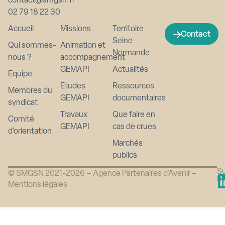
contact@smgsn.fr
02 79 18 22 30
Accueil
Missions
Territoire
Contact
Seine
Qui sommes-
Animation et
Normande
nous ?
accompagnement
GEMAPI
Actualités
Equipe
Etudes
Ressources
Membres du
GEMAPI
documentaires
syndicat
Travaux
Que faire en
Comité
GEMAPI
cas de crues
d’orientation
Marchés
publics
Su
© SMGSN 2021-2026 –
Agence Partenaires d’Avenir
–
n
Mentions légales