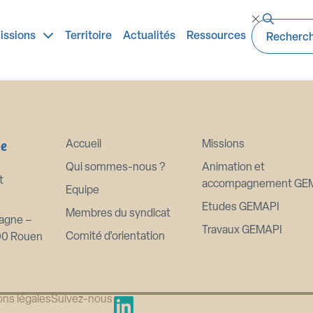
 CS
issions
Territoire
Actualités
Ressources
ne
Accueil
Missions
Qui sommes-nous ?
Animation et
t
accompagnement GE
Equipe
Etudes GEMAPI
Membres du syndicat
agne –
Travaux GEMAPI
Comité d’orientation
00 Rouen
ns légales
Suivez-nous