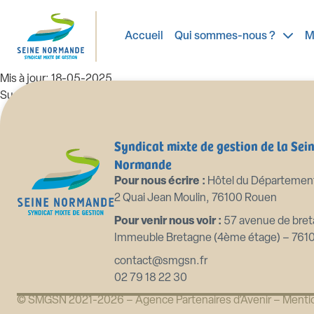
2020 10 01 installation nouveau
Accueil
Qui sommes-nous ?
M
Taille du fichier: 1.37 Mo
Créé: 18-05-2025
Mis à jour: 18-05-2025
Succès: 71
Télécharger
Aperçu
Syndicat mixte de gestion de la Sei
Normande
Pour nous écrire :
Hôtel du Départemen
2 Quai Jean Moulin, 76100 Rouen
Pour venir nous voir :
57 avenue de bret
Immeuble Bretagne (4ème étage) – 761
contact@smgsn.fr
02 79 18 22 30
© SMGSN 2021-2026 –
Agence Partenaires d’Avenir
–
Mentio