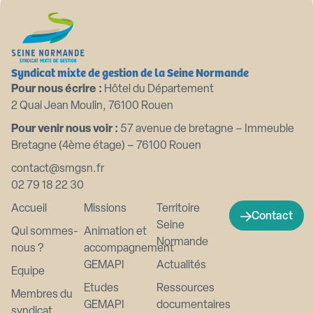
Syndicat mixte de gestion de la Seine Normande
Pour nous écrire :
Hôtel du Département
2 Quai Jean Moulin, 76100 Rouen
Pour venir nous voir :
57 avenue de bretagne – Immeuble
Bretagne (4ème étage) – 76100 Rouen
contact@smgsn.fr
02 79 18 22 30
Accueil
Missions
Territoire
Contact
Seine
Qui sommes-
Animation et
Normande
nous ?
accompagnement
GEMAPI
Actualités
Equipe
Etudes
Ressources
Membres du
GEMAPI
documentaires
syndicat