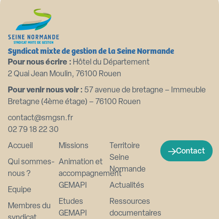
Syndicat mixte de gestion de la Seine Normande
Pour nous écrire :
Hôtel du Département
2 Quai Jean Moulin, 76100 Rouen
Pour venir nous voir :
57 avenue de bretagne – Immeuble
Bretagne (4ème étage) – 76100 Rouen
contact@smgsn.fr
02 79 18 22 30
Accueil
Missions
Territoire
Contact
Seine
Qui sommes-
Animation et
Normande
nous ?
accompagnement
GEMAPI
Actualités
Equipe
Etudes
Ressources
Membres du
GEMAPI
documentaires
syndicat