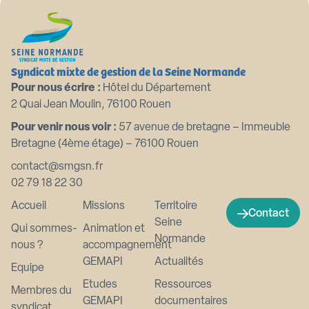
Syndicat mixte de gestion de la Seine Normande
Pour nous écrire :
Hôtel du Département
2 Quai Jean Moulin, 76100 Rouen
Pour venir nous voir :
57 avenue de bretagne – Immeuble
Bretagne (4ème étage) – 76100 Rouen
contact@smgsn.fr
02 79 18 22 30
Accueil
Missions
Territoire
Contact
Seine
Qui sommes-
Animation et
Normande
nous ?
accompagnement
GEMAPI
Actualités
Equipe
Etudes
Ressources
Membres du
GEMAPI
documentaires
syndicat