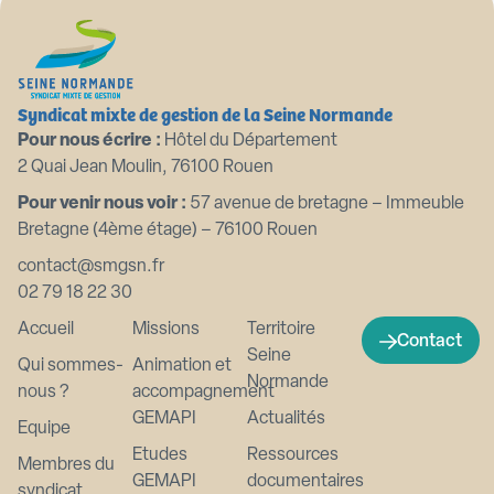
Syndicat mixte de gestion de la Seine Normande
Pour nous écrire :
Hôtel du Département
2 Quai Jean Moulin, 76100 Rouen
Pour venir nous voir :
57 avenue de bretagne – Immeuble
Bretagne (4ème étage) – 76100 Rouen
contact@smgsn.fr
02 79 18 22 30
Accueil
Missions
Territoire
Contact
Seine
Qui sommes-
Animation et
Normande
nous ?
accompagnement
GEMAPI
Actualités
Equipe
Etudes
Ressources
Membres du
GEMAPI
documentaires
syndicat