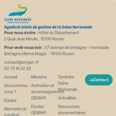
Syndicat mixte de gestion de la Seine Normande
Pour nous écrire :
Hôtel du Département
2 Quai Jean Moulin, 76100 Rouen
Pour venir nous voir :
57 avenue de bretagne – Immeuble
Bretagne (4ème étage) – 76100 Rouen
contact@smgsn.fr
02 79 18 22 30
Accueil
Missions
Territoire
Contact
Seine
Qui sommes-
Animation et
Normande
nous ?
accompagnement
GEMAPI
Actualités
Equipe
Etudes
Ressources
Membres du
GEMAPI
documentaires
syndicat