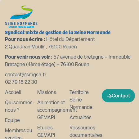
Syndicat mixte de gestion de la Seine Normande
Pour nous écrire :
Hôtel du Département
2 Quai Jean Moulin, 76100 Rouen
Pour venir nous voir :
57 avenue de bretagne – Immeuble
Bretagne (4ème étage) – 76100 Rouen
contact@smgsn.fr
02 79 18 22 30
Accueil
Missions
Territoire
Contact
Seine
Qui sommes-
Animation et
Normande
nous ?
accompagnement
GEMAPI
Actualités
Equipe
Etudes
Ressources
Membres du
GEMAPI
documentaires
syndicat