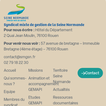
Syndicat mixte de gestion de la Seine Normande
Pour nous écrire :
Hôtel du Département
2 Quai Jean Moulin, 76100 Rouen
Pour venir nous voir :
57 avenue de bretagne – Immeuble
Bretagne (4ème étage) – 76100 Rouen
contact@smgsn.fr
02 79 18 22 30
Accueil
Missions
Territoire
Contact
Seine
Qui sommes-
Animation et
Normande
nous ?
accompagnement
GEMAPI
Actualités
Equipe
Etudes
Ressources
Membres du
GEMAPI
documentaires
syndicat