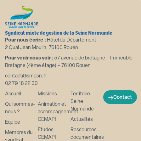
Syndicat mixte de gestion de la Seine Normande
Pour nous écrire :
Hôtel du Département
2 Quai Jean Moulin, 76100 Rouen
Pour venir nous voir :
57 avenue de bretagne – Immeuble
Bretagne (4ème étage) – 76100 Rouen
contact@smgsn.fr
02 79 18 22 30
Accueil
Missions
Territoire
Contact
Seine
Qui sommes-
Animation et
Normande
nous ?
accompagnement
GEMAPI
Actualités
Equipe
Etudes
Ressources
Membres du
GEMAPI
documentaires
syndicat