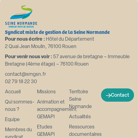
Syndicat mixte de gestion de la Seine Normande
Pour nous écrire :
Hôtel du Département
2 Quai Jean Moulin, 76100 Rouen
Pour venir nous voir :
57 avenue de bretagne – Immeuble
Bretagne (4ème étage) – 76100 Rouen
contact@smgsn.fr
02 79 18 22 30
Accueil
Missions
Territoire
Contact
Seine
Qui sommes-
Animation et
Normande
nous ?
accompagnement
GEMAPI
Actualités
Equipe
Etudes
Ressources
Membres du
GEMAPI
documentaires
syndicat