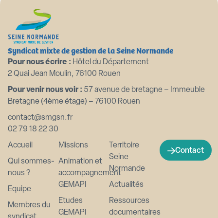
Syndicat mixte de gestion de la Seine Normande
Pour nous écrire :
Hôtel du Département
2 Quai Jean Moulin, 76100 Rouen
Pour venir nous voir :
57 avenue de bretagne – Immeuble
Bretagne (4ème étage) – 76100 Rouen
contact@smgsn.fr
02 79 18 22 30
Accueil
Missions
Territoire
Contact
Seine
Qui sommes-
Animation et
Normande
nous ?
accompagnement
GEMAPI
Actualités
Equipe
Etudes
Ressources
Membres du
GEMAPI
documentaires
syndicat