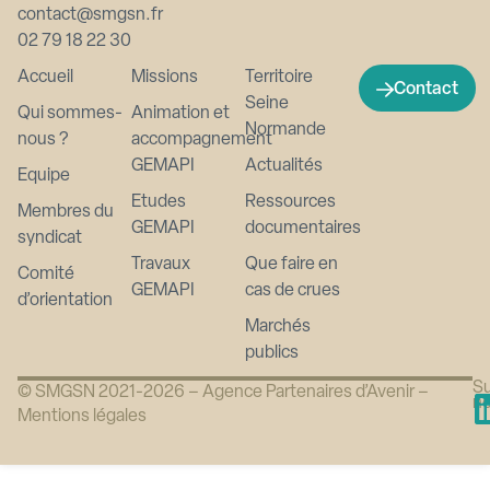
contact@smgsn.fr
02 79 18 22 30
Accueil
Missions
Territoire
Contact
Seine
Qui sommes-
Animation et
Normande
nous ?
accompagnement
GEMAPI
Actualités
Equipe
Etudes
Ressources
Membres du
GEMAPI
documentaires
syndicat
Travaux
Que faire en
Comité
GEMAPI
cas de crues
d’orientation
Marchés
publics
Su
© SMGSN 2021-2026 –
Agence Partenaires d’Avenir
–
n
Mentions légales