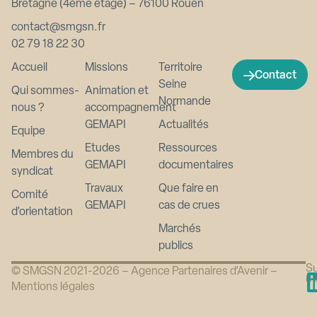
Bretagne (4ème étage) – 76100 Rouen
contact@smgsn.fr
02 79 18 22 30
Accueil
Missions
Territoire
Contact
Seine
Qui sommes-
Animation et
Normande
nous ?
accompagnement
GEMAPI
Actualités
Equipe
Etudes
Ressources
Membres du
GEMAPI
documentaires
syndicat
Travaux
Que faire en
Comité
GEMAPI
cas de crues
d’orientation
Marchés
publics
Su
© SMGSN 2021-2026 –
Agence Partenaires d’Avenir
–
n
Mentions légales