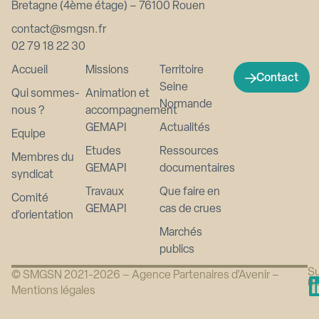
Bretagne (4ème étage) – 76100 Rouen
contact@smgsn.fr
02 79 18 22 30
Accueil
Missions
Territoire
Contact
Seine
Qui sommes-
Animation et
Normande
nous ?
accompagnement
GEMAPI
Actualités
Equipe
Etudes
Ressources
Membres du
GEMAPI
documentaires
syndicat
Travaux
Que faire en
Comité
GEMAPI
cas de crues
d’orientation
Marchés
publics
Su
© SMGSN 2021-2026 –
Agence Partenaires d’Avenir
–
n
Mentions légales