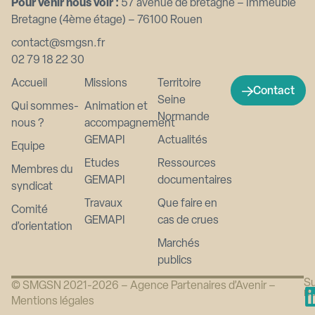
Pour venir nous voir :
57 avenue de bretagne – Immeuble
Bretagne (4ème étage) – 76100 Rouen
contact@smgsn.fr
02 79 18 22 30
Accueil
Missions
Territoire
Contact
Seine
Qui sommes-
Animation et
Normande
nous ?
accompagnement
GEMAPI
Actualités
Equipe
Etudes
Ressources
Membres du
GEMAPI
documentaires
syndicat
Travaux
Que faire en
Comité
GEMAPI
cas de crues
d’orientation
Marchés
publics
Su
© SMGSN 2021-2026 –
Agence Partenaires d’Avenir
–
n
Mentions légales