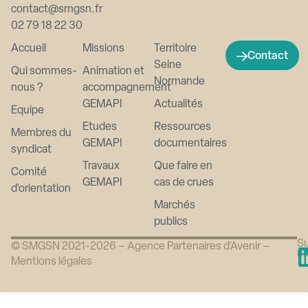
contact@smgsn.fr
02 79 18 22 30
Accueil
Missions
Territoire
Contact
Seine
Qui sommes-
Animation et
Normande
nous ?
accompagnement
GEMAPI
Actualités
Equipe
Etudes
Ressources
Membres du
GEMAPI
documentaires
syndicat
Travaux
Que faire en
Comité
GEMAPI
cas de crues
d’orientation
Marchés
publics
Su
© SMGSN 2021-2026 –
Agence Partenaires d’Avenir
–
n
Mentions légales