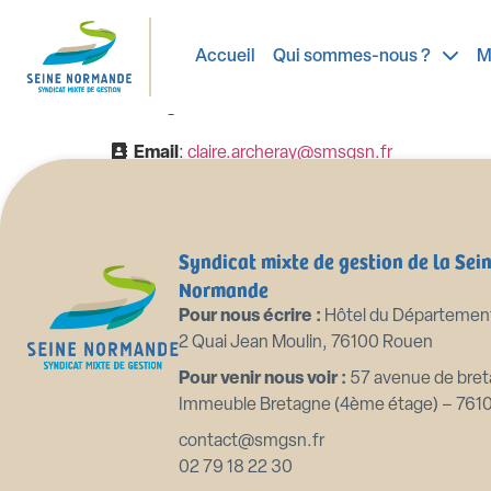
Claire ARCHE
Accueil
Qui sommes-nous ?
M
Chargée de travaux GEMA
Email
:
claire.archeray@smsgsn.fr
Principales missions
: Elaboration des études
Syndicat mixte de gestion de la Sei
Normande
Pour nous écrire :
Hôtel du Départemen
2 Quai Jean Moulin, 76100 Rouen
Pour venir nous voir :
57 avenue de bret
Immeuble Bretagne (4ème étage) – 761
contact@smgsn.fr
02 79 18 22 30