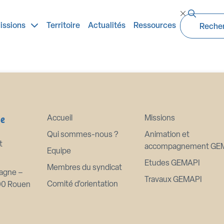
RAY
issions
Territoire
Actualités
Ressources
 et des travaux de restauration GEMA
ne
Accueil
Missions
Qui sommes-nous ?
Animation et
t
accompagnement GE
Equipe
Etudes GEMAPI
Membres du syndicat
agne –
Travaux GEMAPI
Comité d’orientation
00 Rouen