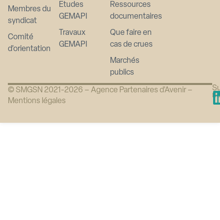
Etudes
Ressources
Membres du
GEMAPI
documentaires
syndicat
Travaux
Que faire en
Comité
GEMAPI
cas de crues
d’orientation
Marchés
publics
Su
© SMGSN 2021-2026 –
Agence Partenaires d’Avenir
–
n
Mentions légales