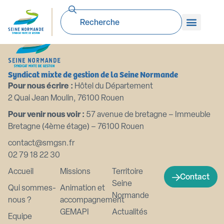
ERP Subscription
Syndicat mixte de gestion de la Seine Normande
Pour nous écrire :
Hôtel du Département
2 Quai Jean Moulin, 76100 Rouen
Pour venir nous voir :
57 avenue de bretagne – Immeuble
Bretagne (4ème étage) – 76100 Rouen
contact@smgsn.fr
02 79 18 22 30
Accueil
Missions
Territoire
Contact
Seine
Qui sommes-
Animation et
Normande
nous ?
accompagnement
GEMAPI
Actualités
Equipe